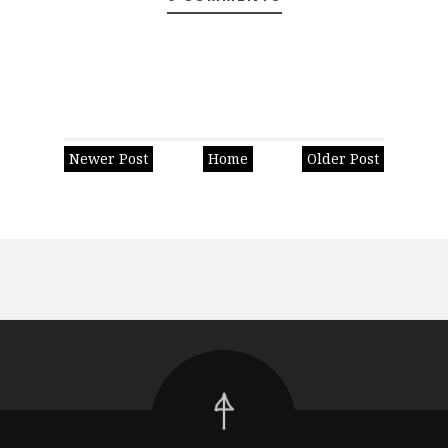
Newer Post
Home
Older Post